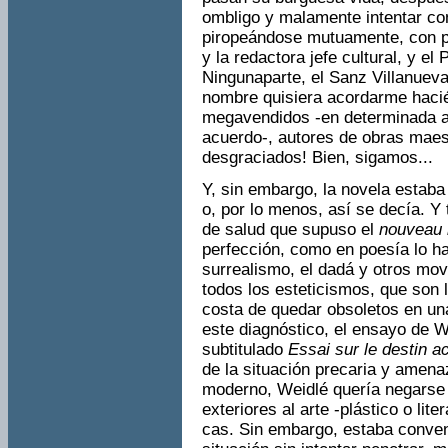
ombligo y malamente intentar con
piropeándose mutuamente, con per
y la redactora jefe cultural, y e
Ningunaparte, el Sanz Villanueva
nombre quisiera acordarme hacié
megavendidos -en determinada ac
acuerdo-, autores de obras maes
desgraciados! Bien, sigamos...
Y, sin embargo, la novela estaba
o, por lo menos, así se decía. Y 
de salud que supuso el
nou­veau
perfección, como en poesía lo ha
surrealismo, el dadá y otros mov
todos los es­teticismos, que son
costa de quedar obsoletos en un
este diagnóstico, el ensayo de W
subtitulado
Essai sur le destin ac
de la situación precaria y amena
moderno, Weidlé quería negarse a
exteriores al arte -plástico o lit
cas. Sin embargo, estaba conven