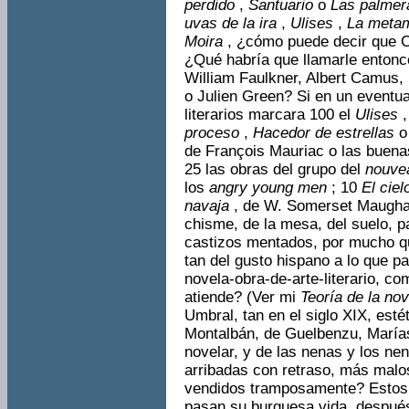
perdido
,
Santuario
o
Las pal­me
uvas de la ira
,
Ulises
,
La meta
Moira
, ¿cómo puede decir que C
¿Qué habría que llamarle ento
William Faulkner, Albert Camus,
o Julien Green? Si en un eventual
litera­rios marcara 100 el
Ulises
proce­so
,
Hacedor de estrellas
de François Mauriac o las buena
25 las obras del grupo del
nouve
los
angry young men
; 10
El ciel
navaja
, de W. Somerset Maugham,
chisme, de la mesa, del suelo, p
castizos mentados, por mucho qu
tan del gusto hispano a lo que p
novela-obra-de-arte-literario, c
atiende? (Ver mi
Teoría de la no
Umbral, tan en el siglo XIX, est
Montalbán, de Guelbenzu, Marías
novelar, y de las nenas y los ne
arribadas con retraso, más malos
vendidos tramposamente? Estos 
pasan su burguesa vida, después 