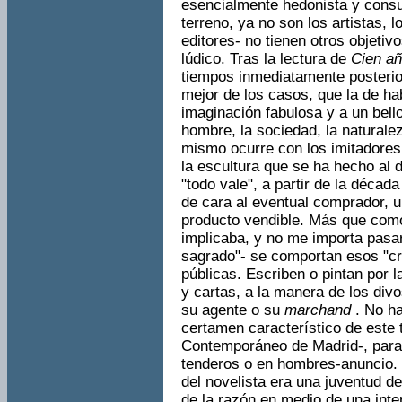
esencialmente hedonista y consu
terreno, ya no son los artistas, l
editores- no tienen otros objeti
lúdico. Tras la lectura de
Cien a
tiempos inmediatamente posterior
mejor de los casos, que la de ha
imaginación fabulosa y a un bello
hombre, la sociedad, la naturalez
mismo ocurre con los imitadores 
la escultura que se ha hecho al 
"todo vale", a partir de la década
de cara al eventual comprador, 
producto vendible. Más que como 
implicaba, y no me importa pasa
sagrado"- se comportan esos "cr
públicas. Escriben o pintan por 
y cartas, a la manera de los div
su agente o su
marchand
. No h
certamen característico de este
Contemporáneo de Madrid-, para 
tenderos o en hombres-anuncio.
del novelista era una juventud d
de la razón en medio de una inte