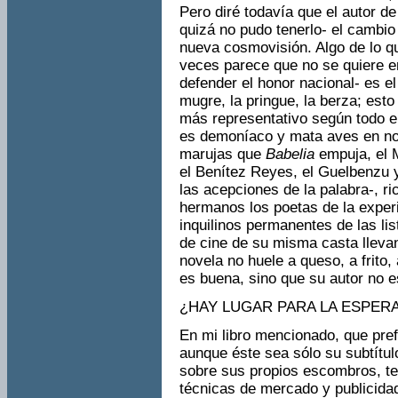
Pero diré todavía que el autor d
quizá no pudo tenerlo- el cambio
nueva cosmovisión. Algo de lo qu
veces parece que no se quiere en
defender el honor nacional- es el
mugre, la pringue, la berza; esto
más representativo según todo e
es demoníaco y mata aves en nom
marujas que
Babelia
empuja, el 
el Benítez Reyes, el Guelbenzu y
las acepciones de la palabra-, r
hermanos los poetas de la experi
inquilinos permanentes de las li
de cine de su misma casta llevan 
novela no huele a queso, a frito,
es buena, sino que su autor no es
¿HAY LUGAR PARA LA ESPERA
En mi libro mencionado, que pref
aunque éste sea sólo su subtítul
sobre sus propios escombros, te
técnicas de mercado y publicida