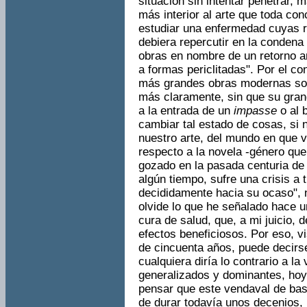
situación sin intentar penetrar, 
más interior al arte que toda con
estudiar una enfermedad cuyas r
debiera repercutir en la condena
obras en nombre de un retorno arb
a formas periclitadas". Por el co
más grandes obras moder­nas son
más claramente, sin que su gran
a la entrada de un
impasse
o al 
cambiar tal estado de cosas, si 
nuestro arte, del mundo en que v
respecto a la novela -género que
gozado en la pasada centuria de 
algún tiempo, sufre una crisis a 
decididamente hacia su ocaso", 
olvide lo que he señalado hace u
cura de salud, que, a mi juicio, 
efectos beneficiosos. Por eso, v
de cincuenta años, puede decirs
cualquiera diría lo contrario a la
generalizados y dominantes, hoy
pensar que este vendaval de bas
de durar todavía unos decenios,