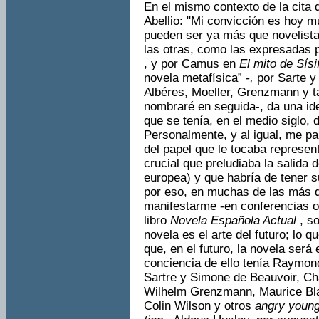
En el mismo contexto de la cita 
Abellio: "Mi convicción es hoy m
pueden ser ya más que novelista
las otras, como las expresadas 
, y por Camus en
El mito de Sísi
novela metafísica”
-,
por Sarte y
Albéres, Moeller, Grenzmann y ta
nombraré en seguida-, da una id
que se tenía, en el medio siglo, 
Personalmente, y al igual, me p
del papel que le tocaba represen
crucial que preludiaba la salida
europea) y que habría de tener s
por eso, en muchas de las más 
manifestarme -en conferencias o
libro
Novela Española Actual
, s
novela es el arte del futuro; lo 
que, en el futuro, la novela será 
conciencia de ello tenía Raymon
Sartre y Simone de Beauvoir, Cha
Wilhelm Grenzmann, Maurice Bla
Colin Wilson y otros
angry youn