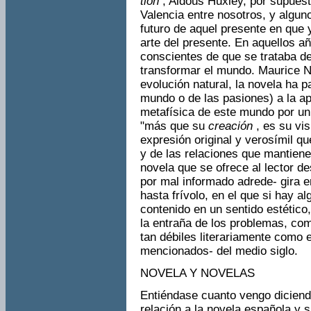
tion
, Aldous Huxley, por supues
Valencia entre nosotros, y algun
futuro de aquel presente en que 
arte del presente. En aquellos a
cons­cientes de que se trataba d
transformar el mundo. Maurice N
evolución natural, la novela ha p
mundo o de las pasiones) a la apr
metafísica de este mundo por un i
"más que su
creación
, es su vi
expresión original y verosímil qu
y de las relaciones que man­tiene 
novela que se ofrece al lector d
por mal informado adrede- gira e
hasta frívolo, en el que si hay 
contenido en un sentido estético
la entraña de los problemas, com
tan débiles literariamente como 
mencionados- del medio siglo.
NOVELA Y NOVELAS
Entiéndase cuanto vengo diciendo
relación a la novela española y s