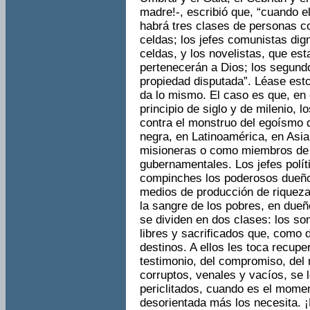
madre!-, escribió que, “cuando e
habrá tres clases de personas co
celdas; los jefes comunistas di
celdas, y los novelistas, que est
pertenecerán a Dios; los segundo
propiedad disputada”. Léase esto
da lo mismo. El caso es que, en 
principio de siglo y de milenio, 
contra el monstruo del egoísmo d
negra, en Latinoamérica, en Asi
misioneras o como miembros de 
gubernamentales. Los jefes polít
compinches los poderosos dueños
medios de producción de riqueza
la sangre de los pobres, en dueño
se dividen en dos clases: los so
libres y sacrificados que, como 
destinos. A ellos les toca recuper
testimonio, del compromiso, del
corruptos, venales y vacíos, se 
periclitados, cuando es el momen
desorientada más los necesita. ¡P