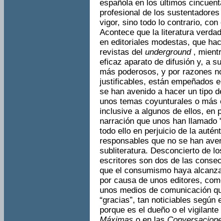
española en los últimos cincuent
profesional de los sustentadores
vigor, sino todo lo contrario, c
Acontece que la literatura verdad
en edito­riales modestas, que ha
revistas del
underground
, mient
eficaz aparato de difusión y, a 
más podero­sos, y por razones n
justificables, están empeñados e
se han avenido a hacer un tipo d
unos temas coyun­tura­les o más
inclusive a algunos de ellos, en p
nar­ración que unos han llamado 
todo ello en perjuicio de la auté
responsables que no se han aven
subliteratura. Desconcierto de l
escrito­res son dos de las conse
que el consumismo haya alcanzado
por causa de unos editores, com
unos medios de comunicación que
“gracias”, tan noticiables según 
porque es el dueño o el vigilante
Máximas
o en las
Conversacion