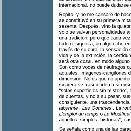
internacional, no puede dudarse
Repito -y no me cansaré de hacerl
se constituyó en su primera mit
sesenta. Des­pués, vino la quieb
sólo se salvan personalidades a
una tradición, pero que cada ve
todo o, siquiera, un algo coheren
través de su obra, la sensación 
vida y de la extinción, la certid
será
otra cosa
, en modo alguno 
Son como voces de náufragos qu
actuales, imágenes-cangilones 
dimensión. No es que no apunten
siquiera se trascienden a sí mis
"solas superficies sin misterio", 
de cuentas, y no a su pesar, susc
consiguiente, una trascendencia 
labyrinte
,
Les Gommes
,
La rou
L'emploi du temps
o
La Modifica
aquéllos, simples "historias", c
Se señala como una de las carac