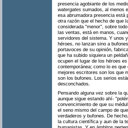
presencia agobiante de los medi
watergates
sumados, al menos e
esa abrumadora presencia está pr
otra razón que el hecho de que la
considerada "menor", sobre todo
las ventas,­ está en manos, cuan
servidores del sistema. Y unos y
héroes, no lanzan sino a bufone
portavoces de su opinión, fabrica
que ha subido siquiera un pelda­ñ
ocupen el lugar de los héroes es
contemporánea; como lo es que e
mejores escri­tores son los que 
son los bufones. Los serios está
desconchados.
Pensando alguna vez sobre la qu
aunque sigue estando ahí- "polém
convencimiento de que su médula 
el seno mismo del campo de que
verdaderos y bufones. De hecho, 
la cultura científi­ca y aun de la
humanistas. Y en ámbitos pertene