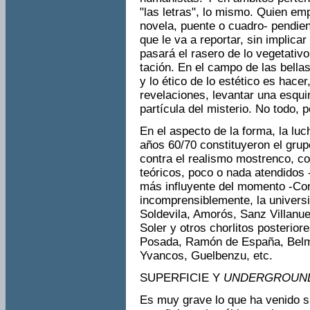
"las letras", lo mismo. Quien em
novela, puente o cua­dro- pendien
que le va a reportar, sin implicar
pasará el rasero de lo vegetativ
tación. En el campo de las bellas 
y lo ético de lo estético es hac
revelaciones, levantar una esquin
partícula del misterio. No todo, p
En el aspecto de la forma, la lu
años 60/70 constituyeron el grup
contra el realismo mostrenco, c
teóricos, poco o nada atendidos -
más influyente del momento -Cont
incomprensiblemente, la universi
Soldevila, Amorós, Sanz Villanue
Soler y otros chorlitos posterio
Posada, Ramón de España, Belmo
Yvancos, Guelbenzu, etc.
SUPERFICIE Y
UNDERGROUN
Es muy grave lo que ha venido s