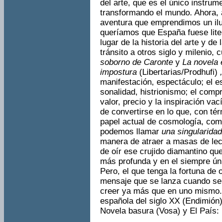
del arte, que es el único instru
transformando el mundo. Ahora, a
aventura que emprendimos un ilu
queríamos que España fuese lite
lugar de la historia del arte y de
tránsito a otros siglo y milenio,
soborno de Caronte
y
La novela 
impostura
(Libertarias/Prodhufi)
manifes­tación, espectáculo; el es
sonalidad, histrionismo; el comp
valor, precio y la inspiración vací
de conver­tirse en lo que, con té
papel actual de cosmolo­gía, com
podemos llamar
una singulari­da
manera de atraer a masas de le
de oír ese crujido diamanti­no q
más profunda y en el siempre ún
Pero, el que tenga la fortuna de 
mensaje que se lanza cuando se 
creer ya más que en uno mismo.
española del siglo XX (Endimión),
Novela basura (Vosa) y El País: 