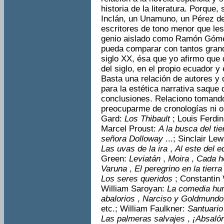
historia de la literatura. Porque
Inclán, un Unamuno, un Pérez de
escritores de tono menor que le
genio aislado como Ramón Gómez
pueda comparar con tantos grand
siglo XX, ésa que yo afirmo que 
del siglo, en el propio ecuador y
Basta una relación de autores y d
para la estética narrativa saque
conclusiones. Relaciono tomando
preocuparme de cronologías ni o
Gard:
Los Thibault
; Louis Ferdi
Marcel Proust:
A la busca del t
señora Dolloway
...; Sinclair Le
Las uvas de la ira
,
Al este del 
Green:
Leviatán
,
Moira
,
Cada h
Varuna
,
El peregrino en la tierr
Los seres queridos
; Constantin 
William Saroyan:
La comedia h
abalorios
,
Narciso y Goldmund
etc.; William Faulkner:
San­tuari
Las palmeras salvajes
,
¡Absaló