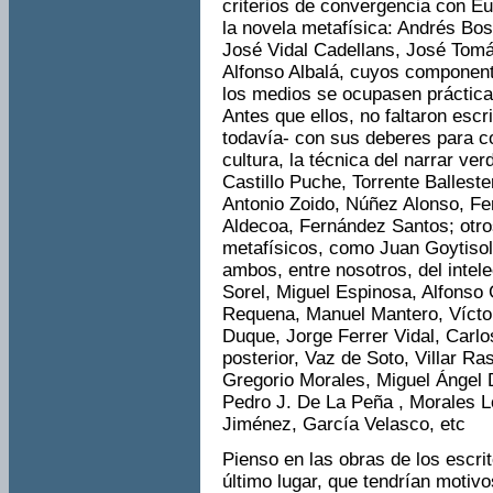
criterios de convergencia con Eur
la novela metafísica: Andrés Bo
José Vidal Cadellans, José Tomás
Alfonso Albalá, cuyos componente
los medios se ocupasen práctica
Antes que ellos, no faltaron esc
todavía- con sus deberes para con
cultura, la técnica del narrar v
Castillo Puche, Torrente Ballest
Antonio Zoido, Núñez Alonso, Fe
Aldecoa, Fernández Santos; otro
metafísicos, como Juan Goytisol
ambos, entre nosotros, del inte
Sorel, Miguel Espinosa, Alfonso
Requena, Manuel Mantero, Víctor
Duque, Jorge Ferrer Vidal, Carlo
posterior, Vaz de Soto, Villar R
Gregorio Morales, Miguel Ángel 
Pedro J. De La Peña , Morales 
Jiménez, García Velasco, etc
Pienso en las obras de los escri
último lugar, que tendrían motiv