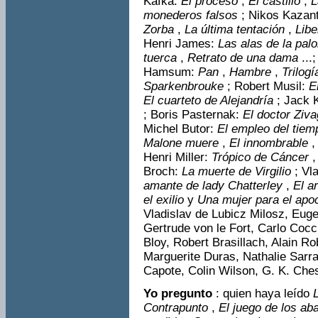
Kafka:
El proceso
,
El castillo
,
L
monederos falsos
; Nikos Kazan
Zorba
,
La última tentación
,
Libe
Henri James:
Las alas de la pa
tuerca
,
Retrato de una dama
...
Hamsum:
Pan
,
Hambre
,
Trilog
Sparken­brouke
; Robert Musil:
E
El cuarteto de Alejandría
; Jack 
; Boris Pasternak:
El doctor Ziva
Michel Butor:
El empleo del tie
Malone muere
,
El in­nombrable
,
Henri Miller:
Trópico de Cáncer
Broch:
La muerte de Virgilio
; Vl
amante de lady Chatterley
,
El a
el exilio
y
Una mujer para el apo
Vladislav de Lubicz Milosz, Eug
Gertrude von le Fort, Carlo Coc
Bloy, Robert Brasillach, Alain Ro
Marguerite Duras, Na­thalie Sarr
Capote, Colin Wilson, G. K. Chest
Yo pregunto
: quien haya leído
Contrapunto
,
El juego de los aba