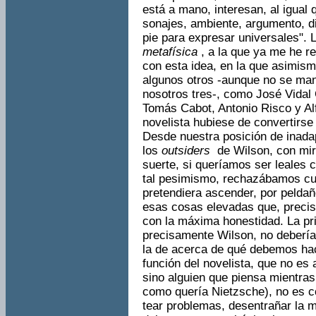
está a mano, interesan, al igual 
sonajes, ambiente, argumen­to, d
pie para expresar universales". 
metafísica
, a la que ya me he re
con esta idea, en la que asimis
algunos otros -aunque no se ma
nosotros tres-, como José Vidal
Tomás Cabot, Antonio Risco y Alf
novelista hubiese de convertirse 
Desde nuestra posición de inada
los
outsiders
­ de Wilson, con mi
suerte, si queríamos ser leales 
tal pesimismo, rechazábamos cua
pretendiera ascender, por pelda
esas cosas elevadas que, preci
con la máxima honesti­dad. La pri
precisamente Wilson, no debería 
la de acerca de qué debemos hac
función del novelis­ta, que no es
sino alguien que piensa mientras
como quería Nietzsche), no es co
tear problemas, desentrañar la m