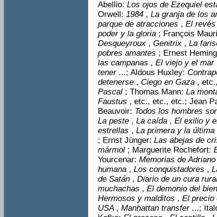
Abellio:
Los ojos de Ezequiel est
Orwell:
1984
,
La granja de los 
parque de atrac­ciones
,
El revés
poder y la gloria
; François Maur
Desqueyroux
,
Genitrix
,
La fari
pobres amantes
; Ernest Hemin
las campanas
,
El viejo y el mar
tener
...; Aldous Huxley:
Contra
detenerse
,
Ciego en Gaza
, etc.
Pascal
; Thomas Mann:
La mont
Faustus
, etc., etc., etc.; Jean 
Beauvoir:
Todos los hombres son
La peste
,
La caída
,
El exilio y 
estrellas
,
La primera y la últim
; Ernst Jünger:
Las abejas de cri
mármol
; Marguerite Rochefort:
Yourcenar:
Memorias de Adrian
humana
,
Los conquis­tadores
,
L
de Satán
,
Diario de un cura rura
muchachas
,
El demonio del bie
Hermosos y malditos
,
El precio
USA
,
Manhattan trans­fer
...; It