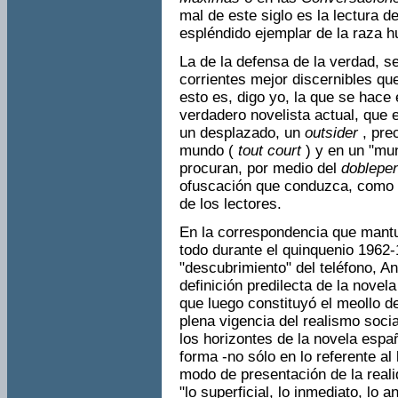
mal de este siglo es la lectura d
espléndido ejemplar de la raza h
La de la defensa de la verdad, s
corrientes mejor discernibles que 
esto es, digo yo, la que se hace e
verdadero novelista actual, que 
un desplazado, un
outsider
, pre
mundo (
tout court
) y en un "mu
procuran, por medio del
doblepe
ofuscación que conduz­ca, como
de los lectores.
En la correspondencia que mant
todo durante el quinquenio 1962-
"descubrimiento" del teléfono, 
definición predilecta de la novela
que luego constituyó el meollo de
plena vigencia del realismo soci
los horizontes de la novela espa
forma -no sólo en lo referente al 
modo de presentación de la reali
"lo superficial, lo inme­diato, lo