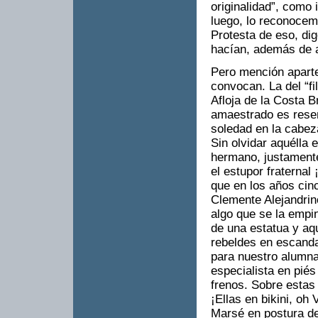
originalidad”, como 
luego, lo reconocemo
Protesta de eso, dig
hacían, además de a
Pero mención aparte
convocan. La del “fi
Afloja de la Costa
amaestrado es rese
soledad en la cabeza
Sin olvidar aquélla
hermano, justamente 
el estupor fraternal
que en los años cin
Clemente Alejandrin
algo que se la empi
de una estatua y aq
rebeldes en escanda
para nuestro alumna
especialista en piés
frenos. Sobre estas 
¡Ellas en bikini, oh
Marsé en postura de